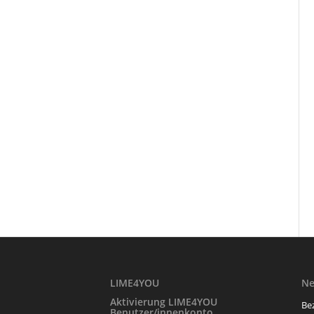
LIME4YOU
N
Aktivierung LIME4YOU
Be
Benutzer/innenkonto