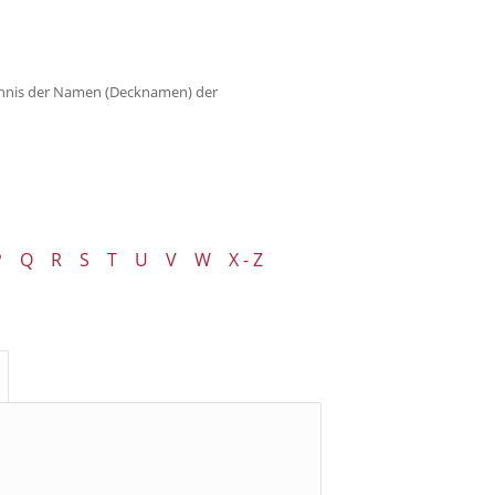
ichnis der Namen (Decknamen) der
P
Q
R
S
T
U
V
W
X - Z