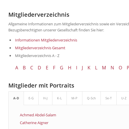
Mitgliederverzeichnis
Allgemeine Informationen zum Mitgliederverzeichnis sowie ein Verze
Bezugsberechtigten unserer Gesellschaft finden Sie hier:
Informationen Mitgliederverzeichnis
Mitgliederverzeichnis Gesamt
Mitgliederverzeichnis A - Z
A
B
C
D
E
F
G
H
I
J
K
L
M
N
O
Mitglieder mit Portraits
A-D
E-G
H-J
K-L
M-P
Q-Sch
Se-T
U-Z
Achmed Abdel-Salam
Catherine Aigner