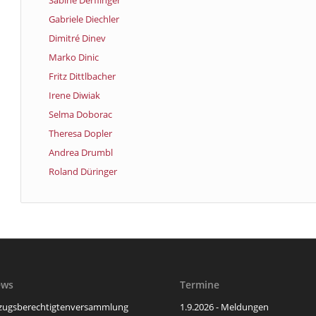
Sabine Derflinger
Gabriele Diechler
Dimitré Dinev
Marko Dinic
Fritz Dittlbacher
Irene Diwiak
Selma Doborac
Theresa Dopler
Andrea Drumbl
Roland Düringer
ews
Termine
zugsberechtigtenversammlung
1.9.2026 - Meldungen