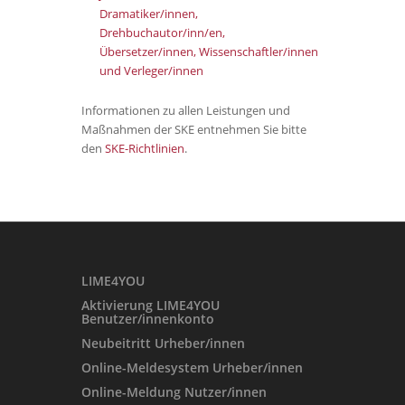
Dramatiker/innen,
Drehbuchautor/inn/en,
Übersetzer/innen, Wissenschaftler/innen
und Verleger/innen
Informationen zu allen Leistungen und
Maßnahmen der SKE entnehmen Sie bitte
den
SKE-Richtlinien
.
LIME4YOU
Aktivierung LIME4YOU
Benutzer/innenkonto
Neubeitritt Urheber/innen
Online-Meldesystem
Urheber/innen
Online-Meldung Nutzer/innen