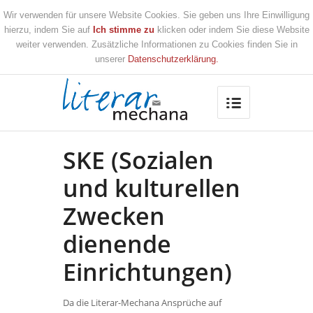
Wir verwenden für unsere Website Cookies. Sie geben uns Ihre Einwilligung
hierzu, indem Sie auf
Ich stimme zu
klicken oder indem Sie diese Website
weiter verwenden. Zusätzliche Informationen zu Cookies finden Sie in
unserer
Datenschutzerklärung.
SKE (Sozialen
und kulturellen
Zwecken
dienende
Einrichtungen)
Da die Literar-Mechana Ansprüche auf